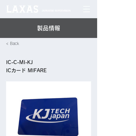
JAPANESE SUPERVISION
​製品情報
< Back
IC-C-MI-KJ
ICカード MIFARE