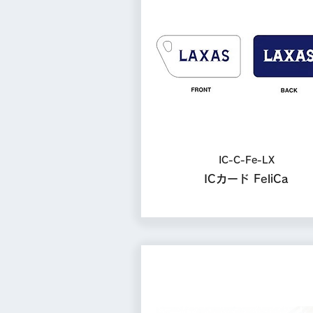
IC-C-Fe-LX
ICカード FeliCa