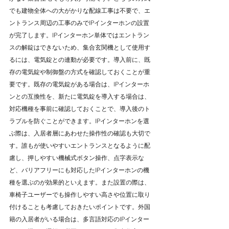
でも建物全体への大がかりな配線工事は不要で、エ
ントランス周辺の工事のみでIPインターホンの設置
が完了します。IPインターホン単体ではエントラン
スの解錠はできないため、集合玄関機として使用す
るには、電気錠との連動が必要です。導入前に、既
存の電気錠や制御盤の方式を確認しておくことが重
要です。既存の電気錠がある場合は、IPインターホ
ンとの互換性を、新たに電気錠を導入する場合は、
対応機種を事前に確認しておくことで、導入後のト
ラブルを防ぐことができます。IPインターホンを選
ぶ際は、入居者層にあわせた操作性の確認も大切で
す。誰もが使いやすいエントランスとなるように配
慮し、押しやすい機械式ボタン操作、点字表示な
ど、バリアフリーにも対応したIPインターホンの機
種を選ぶのが効果的といえます。また設置の際は、
車椅子ユーザーでも操作しやすい高さや位置に取り
付けることも考慮しておきたいポイントです。外国
籍の入居者がいる場合は、多言語対応のIPインター