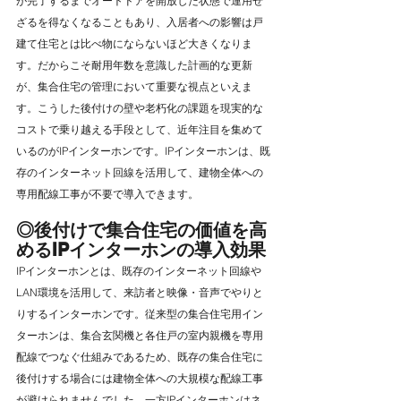
が完了するまでオートドアを開放した状態で運用せ
ざるを得なくなることもあり、入居者への影響は戸
建て住宅とは比べ物にならないほど大きくなりま
す。だからこそ耐用年数を意識した計画的な更新
が、集合住宅の管理において重要な視点といえま
す。こうした後付けの壁や老朽化の課題を現実的な
コストで乗り越える手段として、近年注目を集めて
いるのがIPインターホンです。IPインターホンは、既
存のインターネット回線を活用して、建物全体への
専用配線工事が不要で導入できます。
◎後付けで集合住宅の価値を高
めるIPインターホンの導入効果
IPインターホンとは、既存のインターネット回線や
LAN環境を活用して、来訪者と映像・音声でやりと
りするインターホンです。従来型の集合住宅用イン
ターホンは、集合玄関機と各住戸の室内親機を専用
配線でつなぐ仕組みであるため、既存の集合住宅に
後付けする場合には建物全体への大規模な配線工事
が避けられませんでした。一方IPインターホンはネ