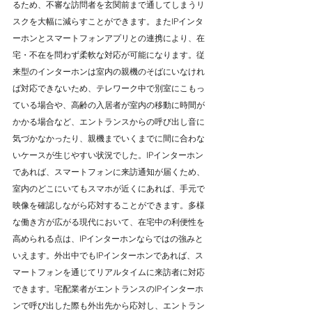
るため、不審な訪問者を玄関前まで通してしまうリ
スクを大幅に減らすことができます。またIPインタ
ーホンとスマートフォンアプリとの連携により、在
宅・不在を問わず柔軟な対応が可能になります。従
来型のインターホンは室内の親機のそばにいなけれ
ば対応できないため、テレワーク中で別室にこもっ
ている場合や、高齢の入居者が室内の移動に時間が
かかる場合など、エントランスからの呼び出し音に
気づかなかったり、親機までいくまでに間に合わな
いケースが生じやすい状況でした。IPインターホン
であれば、スマートフォンに来訪通知が届くため、
室内のどこにいてもスマホが近くにあれば、手元で
映像を確認しながら応対することができます。多様
な働き方が広がる現代において、在宅中の利便性を
高められる点は、IPインターホンならではの強みと
いえます。外出中でもIPインターホンであれば、ス
マートフォンを通じてリアルタイムに来訪者に対応
できます。宅配業者がエントランスのIPインターホ
ンで呼び出した際も外出先から応対し、エントラン