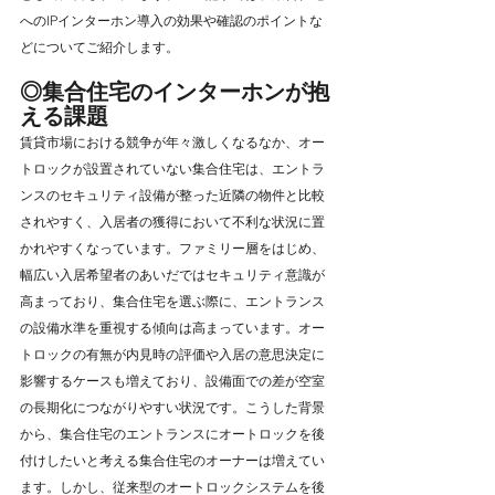
へのIPインターホン導入の効果や確認のポイントな
どについてご紹介します。
◎集合住宅のインターホンが抱
える課題
賃貸市場における競争が年々激しくなるなか、オー
トロックが設置されていない集合住宅は、エントラ
ンスのセキュリティ設備が整った近隣の物件と比較
されやすく、入居者の獲得において不利な状況に置
かれやすくなっています。ファミリー層をはじめ、
幅広い入居希望者のあいだではセキュリティ意識が
高まっており、集合住宅を選ぶ際に、エントランス
の設備水準を重視する傾向は高まっています。オー
トロックの有無が内見時の評価や入居の意思決定に
影響するケースも増えており、設備面での差が空室
の長期化につながりやすい状況です。こうした背景
から、集合住宅のエントランスにオートロックを後
付けしたいと考える集合住宅のオーナーは増えてい
ます。しかし、従来型のオートロックシステムを後