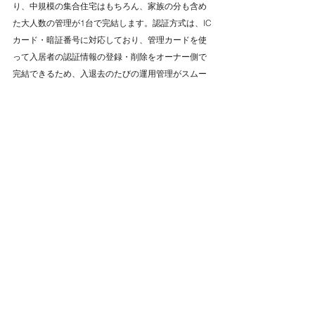
り、中規模の集合住宅はもちろん、家族の分も含め
た大人数の管理が1台で完結します。認証方式は、IC
カード・暗証番号に対応しており、管理カードを使
って入居者の認証情報の登録・削除をオーナー側で
完結できるため、入退去のたびの運用管理がスムー
ズです。IPインターホンと電気錠との連動では、解
錠のタイミングや時間を細かく設定できるため、集
合住宅の運用スタイルにあわせた柔軟な管理が可能
です。IPインターホンS215は耐久性にも優れていま
す。IP65の防水防塵性能とIK07の耐衝撃性能を備え
ており、長期にわたって安定した稼働が期待できま
す。動作温度は-40℃から+55℃まで対応しているた
め、寒冷地や夏場の気温が上がりやすい環境でも安
心して使用できます。電源はPoEと専用電源アダプ
ターの両方に対応しており、既存のLAN環境を問わ
ずさまざまな集合住宅へのIPインターホンの設置が
可能です。