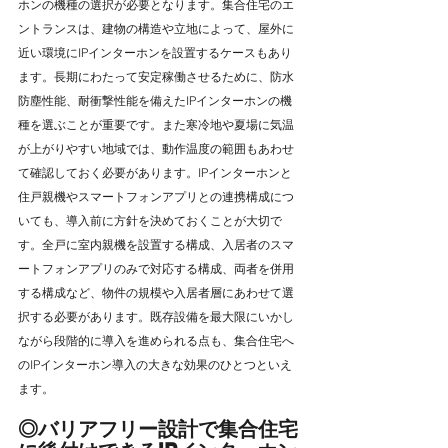
ホンの機種の選択が必要となります。集合住宅のエ
ントランスは、建物の構造や立地によって、屋外に
近い環境にIPインターホンを設置するケースもあり
ます。長期にわたって安定稼働させるために、防水
防塵性能、耐衝撃性能を備えたIPインターホンの機
種を選ぶことが重要です。また寒冷地や夏場に気温
が上がりやすい地域では、動作温度の範囲もあわせ
て確認しておく必要があります。IPインターホンと
住戸親機やスマートフォンアプリとの連携構成につ
いても、導入前に方針を決めておくことが大切で
す。全戸に室内親機を設置する構成、入居者のスマ
ートフォンアプリのみで対応する構成、両者を併用
する構成など、物件の規模や入居者層にあわせて選
択する必要があります。既存設備を最大限にいかし
ながら段階的に導入を進められる点も、集合住宅へ
のIPインターホン導入の大きな効果のひとつといえ
ます。
◎バリアフリー設計で集合住宅