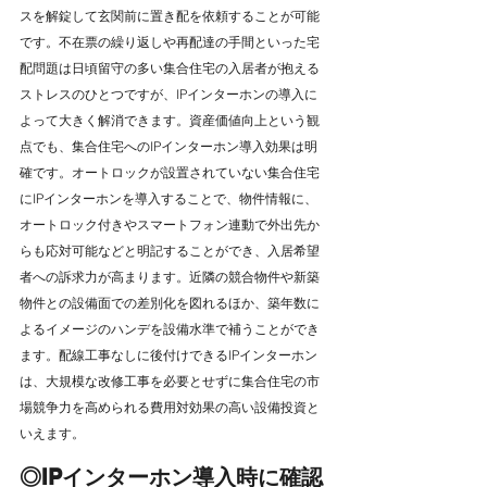
スを解錠して玄関前に置き配を依頼することが可能
です。不在票の繰り返しや再配達の手間といった宅
配問題は日頃留守の多い集合住宅の入居者が抱える
ストレスのひとつですが、IPインターホンの導入に
よって大きく解消できます。資産価値向上という観
点でも、集合住宅へのIPインターホン導入効果は明
確です。オートロックが設置されていない集合住宅
にIPインターホンを導入することで、物件情報に、
オートロック付きやスマートフォン連動で外出先か
らも応対可能などと明記することができ、入居希望
者への訴求力が高まります。近隣の競合物件や新築
物件との設備面での差別化を図れるほか、築年数に
よるイメージのハンデを設備水準で補うことができ
ます。配線工事なしに後付けできるIPインターホン
は、大規模な改修工事を必要とせずに集合住宅の市
場競争力を高められる費用対効果の高い設備投資と
いえます。
◎IPインターホン導入時に確認