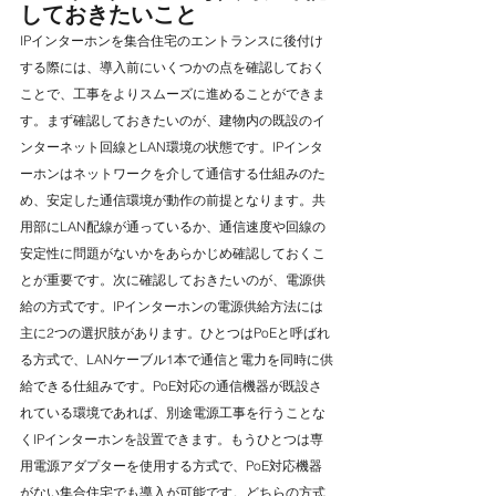
しておきたいこと
IPインターホンを集合住宅のエントランスに後付け
する際には、導入前にいくつかの点を確認しておく
ことで、工事をよりスムーズに進めることができま
す。まず確認しておきたいのが、建物内の既設のイ
ンターネット回線とLAN環境の状態です。IPインタ
ーホンはネットワークを介して通信する仕組みのた
め、安定した通信環境が動作の前提となります。共
用部にLAN配線が通っているか、通信速度や回線の
安定性に問題がないかをあらかじめ確認しておくこ
とが重要です。次に確認しておきたいのが、電源供
給の方式です。IPインターホンの電源供給方法には
主に2つの選択肢があります。ひとつはPoEと呼ばれ
る方式で、LANケーブル1本で通信と電力を同時に供
給できる仕組みです。PoE対応の通信機器が既設さ
れている環境であれば、別途電源工事を行うことな
くIPインターホンを設置できます。もうひとつは専
用電源アダプターを使用する方式で、PoE対応機器
がない集合住宅でも導入が可能です。どちらの方式