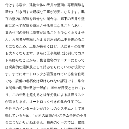
付けする場合、建物全体の天井や壁面に専用配線を
新たに引き回す大規模な工事が必要になります。既
存の壁内に配線を通せない場合は、廊下の天井や壁
面に沿って配線を露出させる形になることもあり、
集合住宅の美観に影響が出ることも少なくありませ
ん。入居者が在籍したまま共用部の工事を進めるこ
とになるため、工期が長引くほど、入居者への影響
も大きくなります。さらに工事規模に比例してコス
トも膨らむことから、集合住宅のオーナーにとって
は現実的な選択肢として踏み切りにくいのが現状で
す。すでにオートロックが設置されている集合住宅
でも、設備の老朽化は避けられない課題です。集合
玄関機の耐用年数は一般的に15年が目安とされてお
り、この年数を超えると経年劣化による故障リスク
が高まります。オートロック付きの集合住宅では、
全住戸のインターホンがひとつのシステムとして連
動しているため、1か所の故障がシステム全体の不具
合につながりかねません。最悪のケースでは、修理