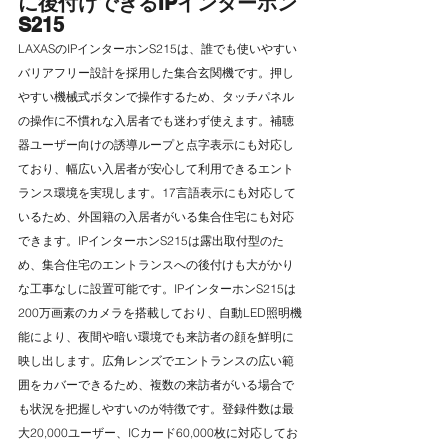
に後付けできるIPインターホン
S215
LAXASのIPインターホンS215は、誰でも使いやすい
バリアフリー設計を採用した集合玄関機です。押し
やすい機械式ボタンで操作するため、タッチパネル
の操作に不慣れな入居者でも迷わず使えます。補聴
器ユーザー向けの誘導ループと点字表示にも対応し
ており、幅広い入居者が安心して利用できるエント
ランス環境を実現します。17言語表示にも対応して
いるため、外国籍の入居者がいる集合住宅にも対応
できます。IPインターホンS215は露出取付型のた
め、集合住宅のエントランスへの後付けも大がかり
な工事なしに設置可能です。IPインターホンS215は
200万画素のカメラを搭載しており、自動LED照明機
能により、夜間や暗い環境でも来訪者の顔を鮮明に
映し出します。広角レンズでエントランスの広い範
囲をカバーできるため、複数の来訪者がいる場合で
も状況を把握しやすいのが特徴です。登録件数は最
大20,000ユーザー、ICカード60,000枚に対応してお