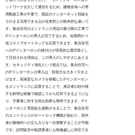
ットワークを介して通信するため、建物全体への専
用配線工事が不要で、既設のインターネット回線を
そのまま活用できる点が従来型との根本的な違いで
す。集合住宅のエントランス周辺の最小限の工事で
IPインターホンの導入が完了するため、短期間かつ
低コストでオートロックを設置できます。集合住宅
へのIPインターホンの後付けが現実的な選択肢とし
て注目される理由は、この導入のしやすさにありま
す。セキュリティ強化という観点では、集合住宅へ
のIPインターホンの導入は、防犯力を大きく引き上
げます。高画質なカメラを搭載したIPインターホン
をエントランスに設置することで、来訪者の顔や様
子を鮮明な映像で確認してから応対できるようにな
り、不審者に対する抑止効果も期待できます。IPイ
ンターホンと電気錠を連動させることで、集合住宅
のエントランスのオートロック機能が加わり、部外
者が建物内への立ち入りを一次遮断することが可能
です。訪問販売や勧誘業者にも映像越しに対応でき