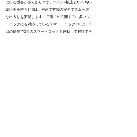
に出る機会が多くあります。99.99%以上という高い
認証率を誇るT10は、戸建て玄関の安全でスムーズ
な出入りを実現します。戸建ての玄関ドアに多いツ
ーロックにも対応しているスマートロックT10は、1
回の操作で2台のスマートロックを連動して解錠でき
る仕組みです。買い物帰りで両手がふさがっている
時や、子どもを抱いている時でも操作の手間がなく
便利です。室外ユニットはIP65の防水性能を備えて
おり、戸建てで屋外に設置しても雨や湿気の影響を
受けにくく安定して稼働します。高い防水性能によ
り、豪雨や台風の際も内部に水が浸入する心配が少
なく、長期間安心して使用できます。