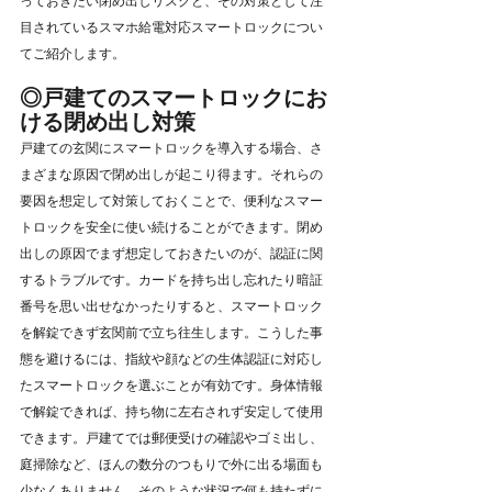
っておきたい閉め出しリスクと、その対策として注
目されているスマホ給電対応スマートロックについ
てご紹介します。
◎戸建てのスマートロックにお
ける閉め出し対策
戸建ての玄関にスマートロックを導入する場合、さ
まざまな原因で閉め出しが起こり得ます。それらの
要因を想定して対策しておくことで、便利なスマー
トロックを安全に使い続けることができます。閉め
出しの原因でまず想定しておきたいのが、認証に関
するトラブルです。カードを持ち出し忘れたり暗証
番号を思い出せなかったりすると、スマートロック
を解錠できず玄関前で立ち往生します。こうした事
態を避けるには、指紋や顔などの生体認証に対応し
たスマートロックを選ぶことが有効です。身体情報
で解錠できれば、持ち物に左右されず安定して使用
できます。戸建てでは郵便受けの確認やゴミ出し、
庭掃除など、ほんの数分のつもりで外に出る場面も
少なくありません。そのような状況で何も持たずに