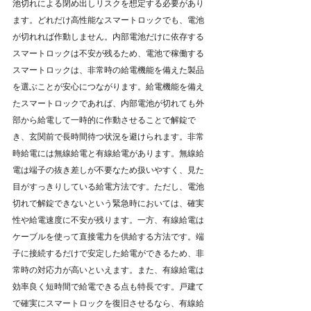
池切れによる閉め出しリスクを想定する必要があり
ます。どれだけ高性能なスマートロックでも、電池
が切れれば作動しません。内部電池だけに依存する
スマートロックは不安が残るため、電池で稼働する
スマートロックは、非常時の給電機能を備えた製品
を選ぶことが安心につながります。給電機能を備え
たスマートロックであれば、内部電池が切れても外
部から給電して一時的に作動させることで解錠で
き、玄関前で長時間待つ状況を避けられます。非常
時給電には無線給電と有線給電があります。無線給
電は端子の抜き差しが不要なため扱いやすく、見た
目がすっきりしている給電方法です。ただし、電池
切れで解錠できないという緊急時においては、確実
性や給電速度に不安が残ります。一方、有線給電は
ケーブルを使って直接電力を供給する方法です。端
子に接続するだけで安定した給電ができるため、非
常時の対応力が高いといえます。また、有線給電は
効率良く短時間で給電できる点も特長です。戸建て
で確実にスマートロックを復旧させるなら、有線給