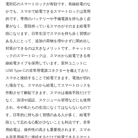
電対応のスマートロックが有効です。有線給電のな
かでも、スマホで給電できるスマートロックは実用
的です。専用のバッテリーや予備電源を持ち歩く必
要がなく、普段持っているスマホがそのまま給電手
段になります。日常生活でスマホを持ち歩く習慣が
ある人にとって、追加の荷物を増やさずに閉め出し
対策ができるのは大きなメリットです。チャットロ
ックのスマートロックは、スマホから給電できる有
線給電タイプを採用しています。室外ユニットに
USB Type-Cの非常用電源コネクターを備えており、
スマホと接続することで給電できます。電池が切れ
た場合でも、スマホから給電してスマートロックを
作動させて解錠できます。スマホは連絡手段だけで
なく、決済や認証、スケジュール管理などにも使用
され、今や私たちの生活になくてはならないもので
す。日常的に持ち歩く習慣のある人が多く、給電手
段として忘れる心配が少ないことも利点です。非常
用給電は、操作性の高さも重要視されます。スマホ
を非常用端子に接続するだけで給電できるスマート