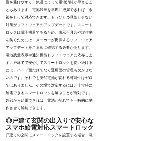
響を受けやすく、気温によって電池消耗が早まるこ
ともあります。電池残量を早期に把握できれば、余
裕をもって対応できます。もうひとつ見落とせない
対策がソフトウェアのアップデートです。スマート
ロックは電子機器であるため、表示不具合や誤作動
を防ぐためには、メーカーが提供するソフトウェア
アップデートをこまめに確認する必要があります。
電池残量表示や通知機能もソフトウェアに依存しま
す。戸建てで安心してスマートロックを使い続ける
には、ハード面だけでなく運用面の管理も欠かせな
いのです。それでも突然電池が切れる可能性はゼロ
ではありません。その場で対応するには、非常時に
給電できるスマートロックを選ぶことが有効です。
外部から給電できれば、電池が切れても一時的に動
作させて解錠できます。
◎戸建て玄関の出入りで安心な
スマホ給電対応スマートロック
戸建ての玄関にスマートロックを設置する場合、電