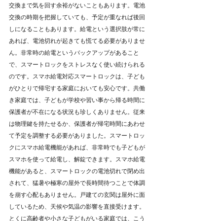
交換まで気を回す余裕がないこともあります。電池
交換の時期を把握していても、予定が重なれば後回
しになることもあります。給電という選択肢が常に
あれば、電池切れが起きても慌てる必要がありませ
ん。非常時の給電というバックアップがあること
で、スマートロックをストレスなく使い続けられる
のです。スマホ給電対応スマートロックは、子ども
がひとりで帰宅する家庭においても安心です。共働
き家庭では、子どもが学校や習い事から帰る時間に
保護者が不在になる状況も珍しくありません。従来
は物理鍵を持たせるか、保護者が帰宅時間にあわせ
て予定を調整する必要がありました。スマートロッ
クにスマホ給電機能があれば、非常時でも子どもが
スマホを使って給電し、解錠できます。スマホ給電
機能があると、スマートロックの電池切れで閉め出
されて、猛暑や極寒の屋外で長時間待つことで体調
を崩す心配もありません。戸建ての玄関は屋外に面
しているため、天候や気温の影響を直接受けます。
とくに高齢者や小さな子どもがいる家庭では、こう