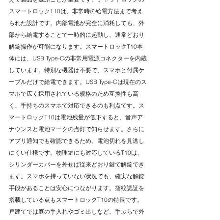
スマートロックT10は、非常時の給電方法まで考え
られた設計です。内部電池が完全に消耗しても、外
部から給電することで一時的に起動し、通常どおり
解錠操作が可能になります。スマートロックT10本
体には、USB Type-Cの非常用電源コネクターを内蔵
しています。特別な機器は不要で、スマホと付属ケ
ーブルだけで給電できます。USB Type-Cは現在のス
マホで広く採用されている規格のため互換性も高
く、手持ちのスマホで対応できるのも利点です。ス
マートロックT10は電池残量が低下すると、音声ア
ナウンスと電池マークの点灯で知らせます。さらに
アプリ通知でも確認できるため、電池切れを見逃し
にくい仕様です。物理鍵にも対応しているT10は、
シリンダーカバーを外せば従来どおり鍵で解錠でき
ます。スマホを持っていない状況でも、確実な解錠
手段があることは安心につながります。指紋認証を
搭載している点もスマートロックT10の特長です。
戸建てでは庭の手入れやゴミ出しなど、手ぶらで外