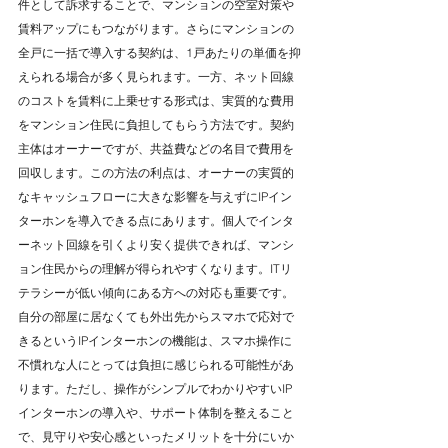
件として訴求することで、マンションの空室対策や
賃料アップにもつながります。さらにマンションの
全戸に一括で導入する契約は、1戸あたりの単価を抑
えられる場合が多く見られます。一方、ネット回線
のコストを賃料に上乗せする形式は、実質的な費用
をマンション住民に負担してもらう方法です。契約
主体はオーナーですが、共益費などの名目で費用を
回収します。この方法の利点は、オーナーの実質的
なキャッシュフローに大きな影響を与えずにIPイン
ターホンを導入できる点にあります。個人でインタ
ーネット回線を引くより安く提供できれば、マンシ
ョン住民からの理解が得られやすくなります。ITリ
テラシーが低い傾向にある方への対応も重要です。
自分の部屋に居なくても外出先からスマホで応対で
きるというIPインターホンの機能は、スマホ操作に
不慣れな人にとっては負担に感じられる可能性があ
ります。ただし、操作がシンプルでわかりやすいIP
インターホンの導入や、サポート体制を整えること
で、見守りや安心感といったメリットを十分にいか