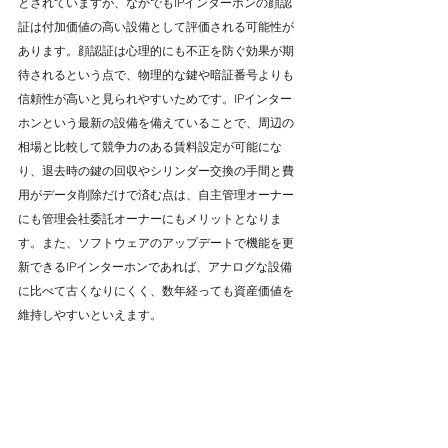
とされていますが、なかでもIPインターホンの顔認
証は付加価値の高い設備として評価される可能性が
あります。顔認証は心理的にも不正を防ぐ効果が期
待されるという点で、物理的な鍵や暗証番号よりも
信頼性が高いと見られやすいためです。IPインター
ホンという最新の設備を備えていることで、周辺の
相場と比較して競争力のある賃料設定が可能にな
り、退去時の鍵の回収やシリンダー交換の手間と費
用がデータ削除だけで済む点は、自主管理オーナー
にも管理会社委託オーナーにもメリットとなりま
す。また、ソフトウェアのアップデートで機能を更
新できるIPインターホンであれば、アナログな設備
に比べて古くなりにくく、数年経っても資産価値を
維持しやすいといえます。