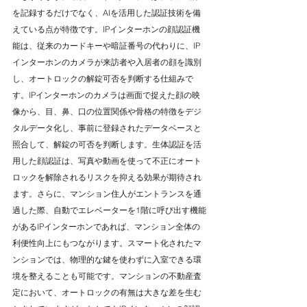
を記録するだけでなく、AIを活用した認証技術を備
えている点が特徴です。IPインターホンの顔認証機
能は、従来のカードキーや暗証番号の代わりに、IP
インターホンのカメラが来訪者や入居者の顔を識別
し、オートロックの解錠可否を判断する仕組みで
す。IPインターホンのカメラは画面で捉えた顔の映
像から、目、鼻、口の位置関係や骨格の特徴をデジ
タルデータ化し、事前に登録されたデータベースと
照合して、解錠の可否を判断します。生体認証を活
用した顔認証は、写真や動画を使って不正にオート
ロックを解除されるリスクを抑える効果が期待され
ます。さらに、マンション住人がエントランスを通
過した際、自動でエレベーターを1階に呼び出す機能
があるIPインターホンであれば、マンション全体の
利便性向上にもつながります。スマート化されたマ
ンションでは、物理的な鍵を使わずに入室できる環
境を整えることも可能です。マンションの不動産査
定において、オートロックの有無は大きな差を生む