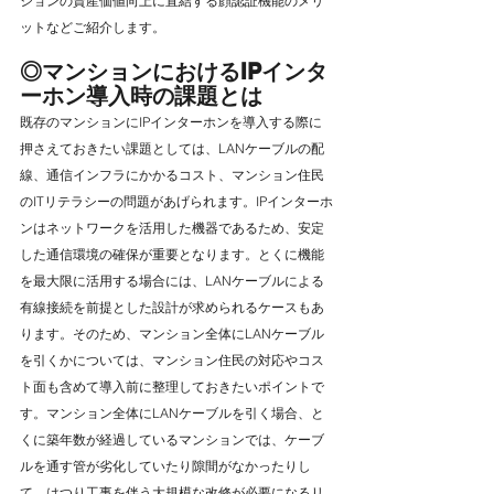
ションの資産価値向上に直結する顔認証機能のメリ
ットなどご紹介します。
◎マンションにおけるIPインタ
ーホン導入時の課題とは
既存のマンションにIPインターホンを導入する際に
押さえておきたい課題としては、LANケーブルの配
線、通信インフラにかかるコスト、マンション住民
のITリテラシーの問題があげられます。IPインターホ
ンはネットワークを活用した機器であるため、安定
した通信環境の確保が重要となります。とくに機能
を最大限に活用する場合には、LANケーブルによる
有線接続を前提とした設計が求められるケースもあ
ります。そのため、マンション全体にLANケーブル
を引くかについては、マンション住民の対応やコス
ト面も含めて導入前に整理しておきたいポイントで
す。マンション全体にLANケーブルを引く場合、と
くに築年数が経過しているマンションでは、ケーブ
ルを通す管が劣化していたり隙間がなかったりし
て、はつり工事を伴う大規模な改修が必要になるリ