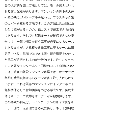
合の現実的な施工方法としては、モール施工といわ
れる露出配線があります。マンションの廊下の天井
や壁の隅にLANケーブルを這わせ、プラスチック製
のカバーを被せる方法です。この方法は見た目にあ
と付け感が出るものの、低コストで施工できる傾向
にあります。それでも配線ルートが確保できない場
合には、一部で開口を伴う工事が必要になるケース
もありますが、大規模な改修工事に至るケースは限
定的であり、現場ではできる限り既存環境をいかし
た施工が選択されるのが一般的です。IPインターホ
ンに必要なインターネット回線のコスト負担につい
ては、現在の賃貸マンション市場では、オーナーが
契約し費用負担するパターンが多く取り入れられて
います。これは既存のマンションにインターネット
無料物件として付加価値をつける形式です。契約主
体はオーナーで費用もオーナーが全額負担します。
この形式の利点は、IPインターホンの通信環境をオ
ーナー側で一元管理できる点にあり、ネット無料物