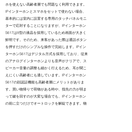
ホを使えない高齢者層でも問題なく利用できます。
IPインターホンとスマホをセットで使わない場合、
基本的には室内に設置する専用のタッチパネルモニ
ターで応対することになりますが、IPインターホン
S617は8型の液晶を採用しているため画面が大きく
鮮明です。そのため、来客があった際は通話ボタン
を押すだけのシンプルな操作で完結します。IPイン
ターホンS617はデジタル方式を採用しており、従来
のアナログインターホンよりも音声がクリアで、ス
ピーカー音量の調整も細かく行えるため、耳が聞こ
えにくい高齢者にも適しています。IPインターホン
S617の顔認証機能も高齢者層にメリットがありま
す。買い物帰りで荷物がある時や、指先の力が弱ま
って鍵を回すのが大変な場合でも、IPインターホン
の前に立つだけでオートロックを解錠できます。物
理的な鍵やカードキーを持ち歩く必要がなくなるた
め、鍵の紛失リスクを抑えられるほか、本人がスマ
ホを使わなくても、離れて暮らす家族のスマホを登
録しておくといった運用も可能です。離れて暮らす