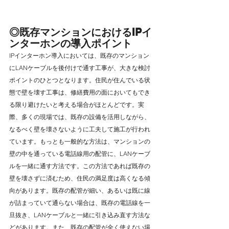
◎既存マンションにおけるIPイ
ンターホンの導入ポイント
IPインターホン導入においては、既存のマンション
にLANケーブルを後付けで通す工事が、大きな検討
ポイントのひとつとなります。住民が住んでいる状
態で壁を壊す工事は、修繕費用の面においてもでき
る限り避けたいと考える場合がほとんどです。実
際、多くの現場では、既存の設備を活用しながら、
なるべく壁を壊さないように工夫して施工が行われ
ています。もっとも一般的な方法は、マンションの
壁の中を通っている電話線用の配管に、LANケーブ
ルを一緒に通す方法です。この方法であれば既存の
壁を壊さずに済むため、住民の満足度は高くなる傾
向があります。既存の配管が細い、あるいは既に線
が詰まっていて通らない場合は、既存の電話線を一
旦抜き、LANケーブルと一緒に引き込み直す方法な
どがあります。また、既存の配管が全く使えない場