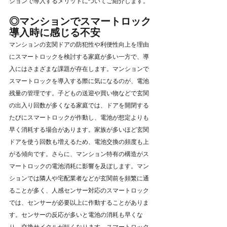
ションで導入するメリットについてご紹介します。
◎マンションでスマートロック
導入時に感じる不安
マンションの玄関ドアの防犯性や利便性向上を理由
にスマートロックを検討する家庭が多い一方で、導
入にはさまざまな課題が存在します。マンションで
スマートロックを導入する際に気になるのが、電池
残量の管理です。子どもの送迎や買い物などで玄関
の出入り回数が多くなる家庭では、ドアを開閉する
たびにスマートロックが作動し、電池が想定よりも
早く消耗する場合があります。家族が多いほど玄関
ドアを使う回数も増えるため、電池交換の頻度も上
がる傾向です。さらに、マンション特有の構造がス
マートロックの電池消耗に影響を及ぼします。マン
ションでは隣人や宅配業者などが玄関前を頻繁に通
ることが多く、人感センサー対応のスマートロック
では、センサーが必要以上に作動することがありま
す。センサーの反応が多いと電池の消耗も早くな
り、交換サイクルが短くなります。スマートロック