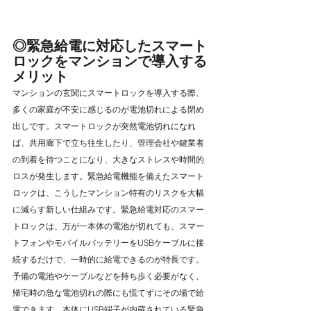
◎緊急給電に対応したスマート
ロックをマンションで導入する
メリット
マンションの玄関にスマートロックを導入する際、
多くの家庭が不安に感じるのが電池切れによる閉め
出しです。スマートロックが突然電池切れになれ
ば、共用廊下で立ち往生したり、管理会社や鍵業者
の到着を待つことになり、大きなストレスや時間的
ロスが発生します。緊急給電機能を備えたスマート
ロックは、こうしたマンション特有のリスクを大幅
に減らす新しい仕組みです。緊急給電対応のスマー
トロックは、万が一本体の電池が切れても、スマー
トフォンやモバイルバッテリーをUSBケーブルに接
続するだけで、一時的に給電できるのが特長です。
予備の電池やケーブルなどを持ち歩く必要がなく、
帰宅時の急な電池切れの際にも慌てずにその場で給
電できます。本体にUSB端子が内蔵されている緊急