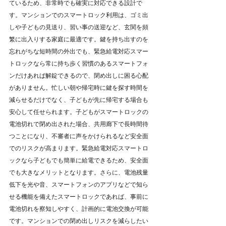
ているため、非常時でも確実に対応できる設計で
す。マンションでのスマートロック利用は、ゴミ出
しや子どもの見送り、習い事の送迎など、玄関を頻
繁に出入りする家庭に最適です。鍵を持ち出すのを
忘れがちな短時間の外出でも、緊急給電対応スマー
トロックなら常に持ち歩く習慣のあるスマートフォ
ンだけあれば解錠できるので、閉め出しに困る心配
がありません。忙しい朝や帰宅時に鍵を探す時間を
減らせるだけでなく、子どもが先に帰宅する場合も
安心して任せられます。子どもがスマートロックの
電池切れで閉め出された場合、共用廊下で長時間待
つことになり、不審者に声をかけられるなど安全面
でのリスクが高まります。緊急給電対応スマートロ
ックなら子どもでも簡単に給電できるため、安全面
でも大きなメリットとなります。さらに、電池残量
低下を光や音、スマートフォンのアプリなどで知ら
せる機能を備えたスマートロックであれば、事前に
電池切れを察知しやすく、計画的に電池交換が可能
です。マンションでの閉め出しリスクを減らしたい