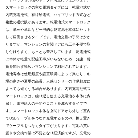
スマートロックの主な電源タイプには、乾電池式や
内蔵充電池式、有線給電式、ハイブリッド方式など
複数の選択肢があります。乾電池式スマートロック
は、単三や単四など一般的な乾電池を本体にセット
して稼働させるタイプです。電池交換の手間はかか
りますが、マンションの玄関ドアにも工事不要で取
り付けやすく、もっとも普及しています。乾電池式
は本体が軽量で配線工事がいらないため、分譲・賃
貸を問わず幅広いマンションで利用されています。
電池寿命は使用頻度や設置環境によって異なり、冬
場の寒さや夏場の高温、人感センサーの作動頻度に
よっても短くなる場合があります。内蔵充電池式ス
マートロックは、繰り返し使える充電池を本体に内
蔵し、電池購入の手間やコストを減らすタイプで
す。スマートロック本体を玄関ドアから外して室内
でUSBケーブルをつなぎ充電するものや、据え置き
でケーブルをつなぐタイプがあります。電池の買い
置きや交換作業は不要となり経済的ですが、充電の