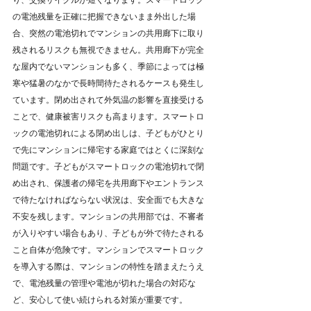
の電池残量を正確に把握できないまま外出した場
合、突然の電池切れでマンションの共用廊下に取り
残されるリスクも無視できません。共用廊下が完全
な屋内でないマンションも多く、季節によっては極
寒や猛暑のなかで長時間待たされるケースも発生し
ています。閉め出されて外気温の影響を直接受ける
ことで、健康被害リスクも高まります。スマートロ
ックの電池切れによる閉め出しは、子どもがひとり
で先にマンションに帰宅する家庭ではとくに深刻な
問題です。子どもがスマートロックの電池切れで閉
め出され、保護者の帰宅を共用廊下やエントランス
で待たなければならない状況は、安全面でも大きな
不安を残します。マンションの共用部では、不審者
が入りやすい場合もあり、子どもが外で待たされる
こと自体が危険です。マンションでスマートロック
を導入する際は、マンションの特性を踏まえたうえ
で、電池残量の管理や電池が切れた場合の対応な
ど、安心して使い続けられる対策が重要です。