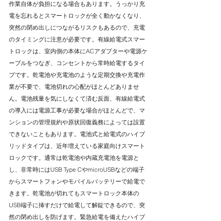
作業自体が負担になる場合もあります。うっかり充
電を忘れるとスマートロックが全く動かなくなり、
突然の閉め出しにつながるリスクもあるので、充電
のタイミングに注意が必要です。有線給電式スマー
トロックは、室内側の本体にACアダプターや電源ケ
ーブルをつなぎ、コンセントから常時給電するタイ
プです。乾電池や充電池のような定期交換や充電作
業が不要で、電池切れの心配がほとんどありませ
ん。電池残量を気にしなくて済む反面、有線給電式
の導入には電源工事が必要な場合がほとんどで、マ
ンションの管理規約や原状回復義務によっては設置
できないこともあります。電池式と給電式のハイブ
リッドタイプは、近年増えている家庭向けスマート
ロックです。通常は乾電池や内蔵充電池を電源と
し、非常時にはUSB Type CやmicroUSBなどの端子
からスマートフォンやモバイルバッテリーで給電で
きます。乾電池が切れてもスマートロック本体の
USB端子に挿すだけで給電して解錠できるので、突
然の閉め出しを防げます。緊急給電を備えたハイブ