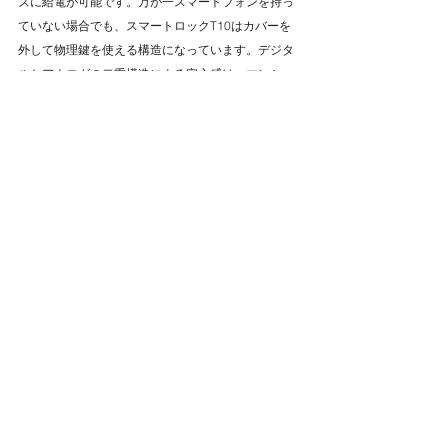
ズに給電が可能です。万が一スマートフォンを持っ
ていない場合でも、スマートロックT10はカバーを
外して物理鍵を使える構造になっています。デジタ
ルとアナログの二重構造による安心感は、マンショ
ン暮らしにおけるスマートロック選びの重要なポイ
ントです。スマートロックT10は、指紋認証やICカ
ード、暗証番号、スマートフォンアプリ、物理鍵、
ワンタイム暗証番号といった多様な解錠方法に対応
しています。指紋認証は、両手がふさがっていると
きや子どもが先に帰宅した場合にも使いやすく、IC
カードやアプリによる解錠も便利です。ワンタイム
暗証番号は、友人や一時的な来客に限定的な解錠権
限を与える際にも役立ちます。解錠方法が豊富であ
れば、いずれかの方法が使えない状況でもほかの手
段で対応できるため、マンションでの閉め出しリス
クを抑えられ、家族全員が安心して利用できます。
電池寿命にも配慮したスマートロックT10は、1日あ
たり10回の施解錠操作を行っても、約1年半は電池
交換が不要な設計です。外出が多い世帯でも頻繁な