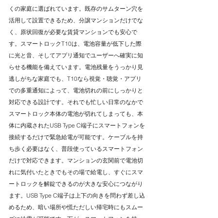
くの家庭に選ばれています。既存のサムターン穴を
活用して設置できるため、分譲マンションだけでな
く、原状回復が必要な賃貸マンションでも安心で
す。スマートロックT10は、電池容量が低下した際
に光と音、そしてアプリ通知でユーザーへ確実に知
らせる機能を備えています。電池残量をうっかり見
逃しがちな家庭でも、T10なら視覚・聴覚・アプリ
での多重通知によって、電池切れの前にしっかりと
対応できる設計です。それでも忙しい日常のなかで
スマートロック本体の電池が切れてしまっても、本
体に内蔵されたUSB Type C端子にスマートフォンを
接続するだけで緊急給電が可能です。ケーブルを持
ち歩く必要はなく、普段使っているスマートフォン
だけで対応できます。マンションの玄関前で電池切
れに気付いたときでもその場で給電し、すぐにスマ
ートロックを解錠できるのが大きな安心につながり
ます。USB Type C端子は上下の向きを問わず差し込
めるため、暗い場所や慌ただしい帰宅時にもスムー