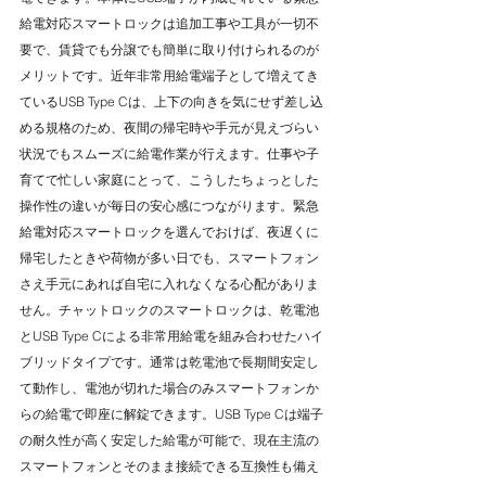
給電対応スマートロックは追加工事や工具が一切不
要で、賃貸でも分譲でも簡単に取り付けられるのが
メリットです。近年非常用給電端子として増えてき
ているUSB Type Cは、上下の向きを気にせず差し込
める規格のため、夜間の帰宅時や手元が見えづらい
状況でもスムーズに給電作業が行えます。仕事や子
育てで忙しい家庭にとって、こうしたちょっとした
操作性の違いが毎日の安心感につながります。緊急
給電対応スマートロックを選んでおけば、夜遅くに
帰宅したときや荷物が多い日でも、スマートフォン
さえ手元にあれば自宅に入れなくなる心配がありま
せん。チャットロックのスマートロックは、乾電池
とUSB Type Cによる非常用給電を組み合わせたハイ
ブリッドタイプです。通常は乾電池で長期間安定し
て動作し、電池が切れた場合のみスマートフォンか
らの給電で即座に解錠できます。USB Type Cは端子
の耐久性が高く安定した給電が可能で、現在主流の
スマートフォンとそのまま接続できる互換性も備え